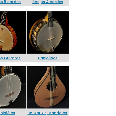
os 5 cordes
Banjos 4 cordes
os Guitares
Banjolines
njolélés
Bouzoukis, Mandoles,