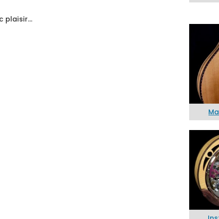
 plaisir…
Ma
In